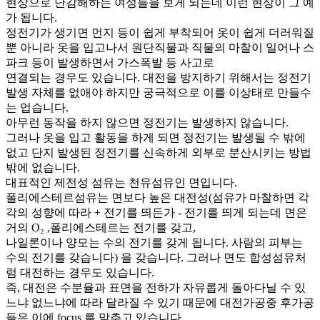
현상으로 난감해하는 여성들을 보게 되는데 이런 현상이 그 예
가 됩니다.
정전기가 생기면 먼지 등이 쉽게 부착되어 옷이 쉽게 더러워질
뿐 아니라 옷을 입고나서 원단직물과 직물의 마찰이 일어나 스
파크 등이 발생하면서 가스폭발 등 사고로
연결되는 경우도 있습니다. 대전을 방지하기 위해서는 정전기
발생 자체를 없애야 하지만 궁극적으로 이를 이상태로 만들수
는 업습니다.
아무런 동작을 하지 않으면 정전기는 발생하지 않습니다.
그러나 옷을 입고 활동을 하게 되면 정전기는 발생될 수 밖에
없고 단지 발생된 정전기를 신속하게 외부로 분산시키는 방법
밖에 없습니다.
대표적인 제전성 섬유는 천유섬유인 면입니다.
폴리에스테르섬유는 면보다 높은 대전성(섬유가 마찰하면 각
각의 성향에 따라 + 전기를 띄든가 - 전기를 띄게 되는데 면은
거의 O₂ ,폴리에스테르는 전기를 갖고,
나일론이나 양모는 수의 전기를 갖게 됩니다. 사람의 피부는
수의 전기를 갖습니다) 을 갖습니다. 그러나 면도 합성섬유처
럼 대전하는 경우도 있습니다.
즉, 대전은 수분율과 표면을 전하가 자유롭게 돌아다닐 수 있
느냐 없느냐에 따라 달라질 수 있기 때문에 대전가공중 후가공
들은 이에 focus 를 맞추고 있습니다.