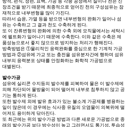
방적, 편직, 정련, 표백, 가공 등 각종 공정에서 실이나 천은 신
장조건을 받기 때문에 최종적으로 얻어진 천의 구성섬유는 잠
재적으로 내부변형을 많이 가진다.
따라서 습윤, 가열 등을 받으면 내부변형의 완화가 일어나 섬
유는 수축하고 그 결과 천도 수축하게 된다.
또 이 잔류변형의 완화에 의한 수축 외에 모직물에서는 세탁시
에 펠트화가 일어나기 때문에 수축한다. 이와 같은 수축은 제
품성능으로서 좋지 않으므로 방지하는 처리가 행해진다.
방축방법은 ①물리적인 응력완화를 중심으로 한 기계적 가공
방법과 ②섬유에 가교 또는 충전을 섬유분자간에 행하며 섬유
내부의 응력분포 상태를 안정화하는 화학적 가공법으로
대별된다.
발수가공
섬유에 실리콘 수지등의 발수제를 피복하여 물은 이 발수제에
의해 차단되어 물방울이 되어 떨어져 내부로 침투하지 않고 공
기는 통하게 된다.
또한 발수제 외에 발유 효과가 있는 불소계 가공제를 병용하는
일이 많은데 이 경우에는 식사중 유질의 오염물이 의복위에 떨
어져도 용이하게 닦아진다.
또 최근에는 위의 발수가공 방법과 다른 새로운 가공법으로 종
래의 발수가공 보다 방수성이 높고 그러면서도 통기성, 투습성