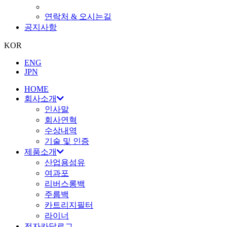
연락처 & 오시는길
공지사항
KOR
ENG
JPN
HOME
회사소개
인사말
회사연혁
수상내역
기술 및 인증
제품소개
산업용섬유
여과포
리버스롱백
주름백
카트리지필터
라이너
전자카달로그