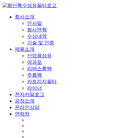
회사소개
인사말
회사연혁
수상내역
기술 및 인증
제품소개
산업용섬유
여과포
리버스롱백
주름백
카트리지필터
라이너
전자카달로그
공장소개
온라인상담
연락처