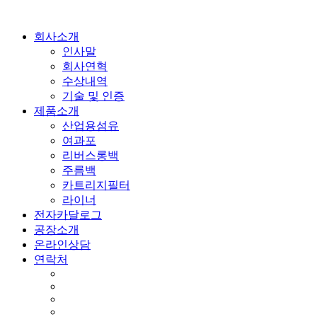
회사소개
인사말
회사연혁
수상내역
기술 및 인증
제품소개
산업용섬유
여과포
리버스롱백
주름백
카트리지필터
라이너
전자카달로그
공장소개
온라인상담
연락처