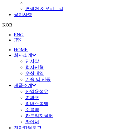
연락처 & 오시는길
공지사항
KOR
ENG
JPN
HOME
회사소개
인사말
회사연혁
수상내역
기술 및 인증
제품소개
산업용섬유
여과포
리버스롱백
주름백
카트리지필터
라이너
전자카달로그