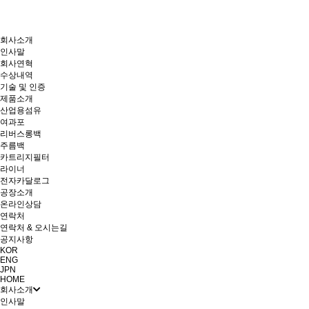
회사소개
인사말
회사연혁
수상내역
기술 및 인증
제품소개
산업용섬유
여과포
리버스롱백
주름백
카트리지필터
라이너
전자카달로그
공장소개
온라인상담
연락처
연락처 & 오시는길
공지사항
KOR
ENG
JPN
HOME
회사소개
인사말