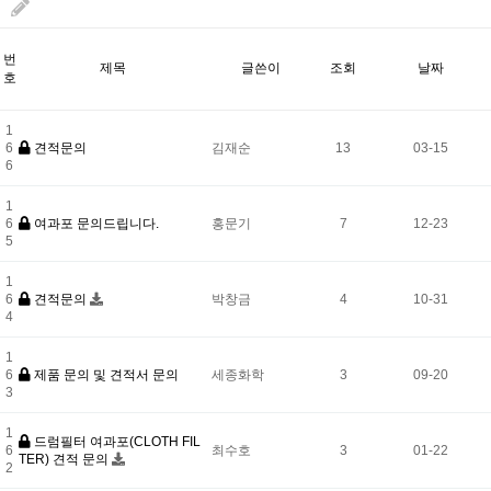
번
제목
글쓴이
조회
날짜
호
1
6
견적문의
김재순
13
03-15
6
1
6
여과포 문의드립니다.
홍문기
7
12-23
5
1
6
견적문의
박창금
4
10-31
4
1
6
제품 문의 및 견적서 문의
세종화학
3
09-20
3
1
드럼필터 여과포(CLOTH FIL
6
최수호
3
01-22
TER) 견적 문의
2