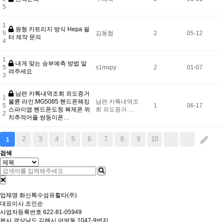
5
1
원형 카트리지 방식 Hepa 필
5
김동협
2
05-12
터 제작 문의
4
1
내게 맞는 승부예측 방법 알
5
s1mxpy
2
01-07
려주세요
3
남편 카톡내역조회 외도증거
1
불륜 라인:MG5085 핸드폰해킹
남편 카톡내역조
5
1
06-17
스파이앱 핸드폰도청 복제폰 위
회 외도증거 …
2
치추적어플 쌍둥이폰…
2
3
4
5
6
7
8
9
10
1
검색
업체명
화신특수섬유휠타(주)
대표이사
조인순
사업자등록번호
622-81-05949
본사
경상남도 김해시 어방동 1047-9번지