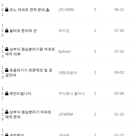
1
6
모노 여과포 견적 문의
(주) KRM
3
06-21
1
1
6
필터포 문의의 건
최지은
3
07-04
0
1
상부식 원심분리기용 여과포
5
kjchem
2
07-03
제작 의뢰
9
1
초음파기기 전문제조 및 공
5
대림초음파
2
09-02
급안내
8
1
5
제안드립니다
주식회사 플러스
2
03-06
7
1
상부식 원심분리기 여과포
5
(주)KRM
2
01-23
제작 문의
6
1
5
견적문의
구태욱
2
01-31